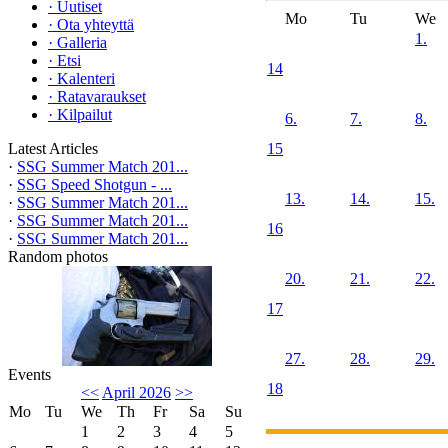
·
Uutiset
Mo
Tu
We
·
Ota yhteyttä
1.
·
Galleria
·
Etsi
14
·
Kalenteri
·
Ratavaraukset
·
Kilpailut
6.
7.
8.
Latest Articles
15
·
SSG Summer Match 201...
·
SSG Speed Shotgun - ...
13.
14.
15.
·
SSG Summer Match 201...
·
SSG Summer Match 201...
16
·
SSG Summer Match 201...
Random photos
20.
21.
22.
17
27.
28.
29.
Events
18
<<
April 2026
>>
Mo
Tu
We
Th
Fr
Sa
Su
1
2
3
4
5