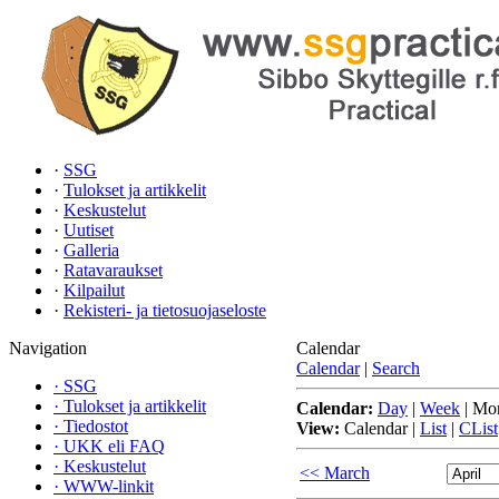
·
SSG
·
Tulokset ja artikkelit
·
Keskustelut
·
Uutiset
·
Galleria
·
Ratavaraukset
·
Kilpailut
·
Rekisteri- ja tietosuojaseloste
Navigation
Calendar
Calendar
|
Search
·
SSG
·
Tulokset ja artikkelit
Calendar:
Day
|
Week
|
Mo
·
Tiedostot
View:
Calendar
|
List
|
CList
·
UKK eli FAQ
·
Keskustelut
<< March
·
WWW-linkit