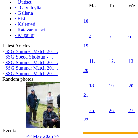
·
Uutiset
Mo
Tu
We
·
Ota yhteyttä
·
Galleria
·
Etsi
18
·
Kalenteri
·
Ratavaraukset
·
Kilpailut
4.
5.
6.
Latest Articles
19
·
SSG Summer Match 201...
·
SSG Speed Shotgun - ...
11.
12.
13.
·
SSG Summer Match 201...
·
SSG Summer Match 201...
20
·
SSG Summer Match 201...
Random photos
18.
19.
20.
21
25.
26.
27.
22
Events
<<
May 2026
>>