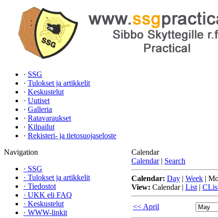
·
SSG
·
Tulokset ja artikkelit
·
Keskustelut
·
Uutiset
·
Galleria
·
Ratavaraukset
·
Kilpailut
·
Rekisteri- ja tietosuojaseloste
Navigation
Calendar
Calendar
|
Search
·
SSG
·
Tulokset ja artikkelit
Calendar:
Day
|
Week
|
Mo
·
Tiedostot
View:
Calendar
|
List
|
CLis
·
UKK eli FAQ
·
Keskustelut
<< April
·
WWW-linkit