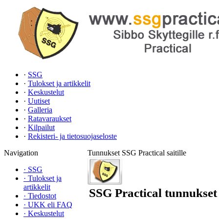
·
SSG
·
Tulokset ja artikkelit
·
Keskustelut
·
Uutiset
·
Galleria
·
Ratavaraukset
·
Kilpailut
·
Rekisteri- ja tietosuojaseloste
Navigation
Tunnukset SSG Practical saitille
·
SSG
·
Tulokset ja
artikkelit
SSG Practical tunnukset
·
Tiedostot
·
UKK eli FAQ
·
Keskustelut