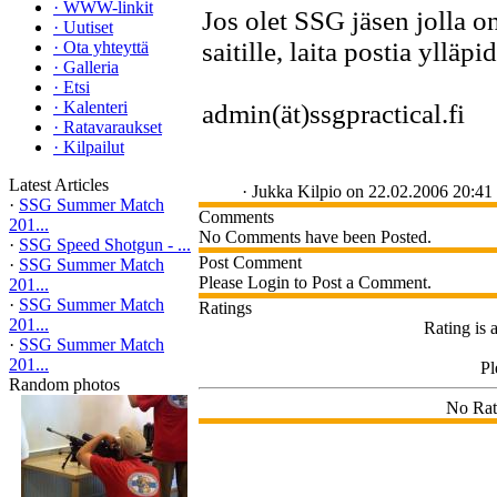
·
WWW-linkit
Jos olet SSG jäsen jolla on
·
Uutiset
saitille, laita postia ylläp
·
Ota yhteyttä
·
Galleria
·
Etsi
·
Kalenteri
admin(ät)ssgpractical.fi
·
Ratavaraukset
·
Kilpailut
Latest Articles
·
Jukka Kilpio
on 22.02.2006 20:41
·
SSG Summer Match
Comments
201...
No Comments have been Posted.
·
SSG Speed Shotgun - ...
Post Comment
·
SSG Summer Match
Please Login to Post a Comment.
201...
·
SSG Summer Match
Ratings
201...
Rating is 
·
SSG Summer Match
201...
Pl
Random photos
No Rat