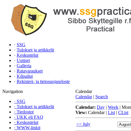
·
SSG
·
Tulokset ja artikkelit
·
Keskustelut
·
Uutiset
·
Galleria
·
Ratavaraukset
·
Kilpailut
·
Rekisteri- ja tietosuojaseloste
Navigation
Calendar
Calendar
|
Search
·
SSG
·
Tulokset ja artikkelit
Calendar:
Day
|
Week
|
Mon
·
Tiedostot
View:
Calendar
|
List
|
CList
·
UKK eli FAQ
·
Keskustelut
<< July
·
WWW-linkit