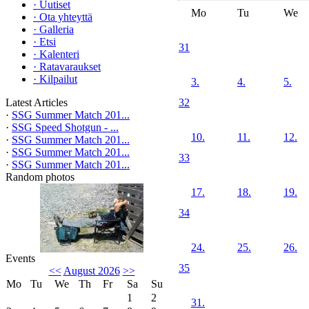
·
Uutiset
Mo
Tu
We
·
Ota yhteyttä
·
Galleria
·
Etsi
31
·
Kalenteri
·
Ratavaraukset
·
Kilpailut
3.
4.
5.
Latest Articles
32
·
SSG Summer Match 201...
·
SSG Speed Shotgun - ...
10.
11.
12.
·
SSG Summer Match 201...
·
SSG Summer Match 201...
33
·
SSG Summer Match 201...
Random photos
17.
18.
19.
34
24.
25.
26.
Events
35
<<
August 2026
>>
Mo
Tu
We
Th
Fr
Sa
Su
1
2
31.