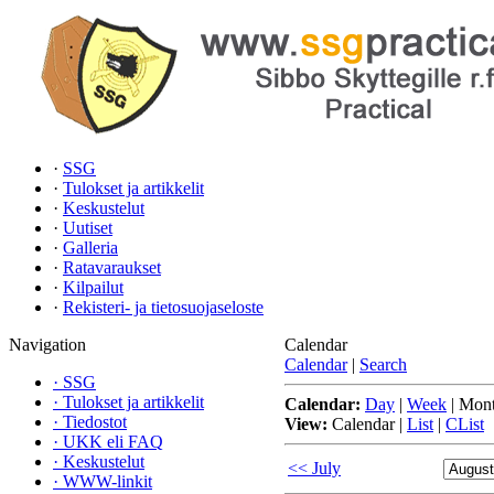
·
SSG
·
Tulokset ja artikkelit
·
Keskustelut
·
Uutiset
·
Galleria
·
Ratavaraukset
·
Kilpailut
·
Rekisteri- ja tietosuojaseloste
Navigation
Calendar
Calendar
|
Search
·
SSG
·
Tulokset ja artikkelit
Calendar:
Day
|
Week
|
Mon
·
Tiedostot
View:
Calendar
|
List
|
CList
·
UKK eli FAQ
·
Keskustelut
<< July
·
WWW-linkit