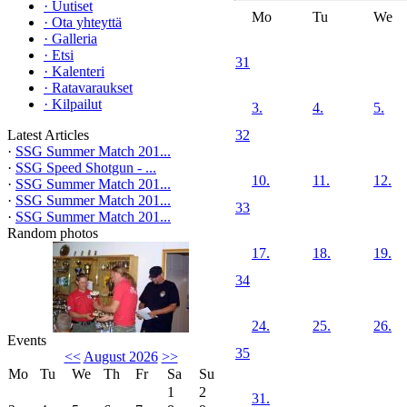
·
Uutiset
Mo
Tu
We
·
Ota yhteyttä
·
Galleria
·
Etsi
31
·
Kalenteri
·
Ratavaraukset
·
Kilpailut
3.
4.
5.
Latest Articles
32
·
SSG Summer Match 201...
·
SSG Speed Shotgun - ...
10.
11.
12.
·
SSG Summer Match 201...
·
SSG Summer Match 201...
33
·
SSG Summer Match 201...
Random photos
17.
18.
19.
34
24.
25.
26.
Events
35
<<
August 2026
>>
Mo
Tu
We
Th
Fr
Sa
Su
1
2
31.