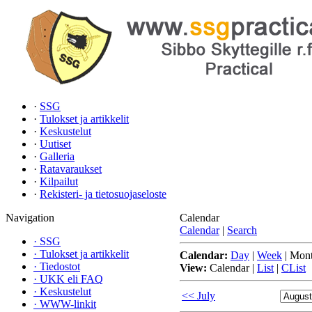
·
SSG
·
Tulokset ja artikkelit
·
Keskustelut
·
Uutiset
·
Galleria
·
Ratavaraukset
·
Kilpailut
·
Rekisteri- ja tietosuojaseloste
Navigation
Calendar
Calendar
|
Search
·
SSG
·
Tulokset ja artikkelit
Calendar:
Day
|
Week
|
Mon
·
Tiedostot
View:
Calendar
|
List
|
CList
·
UKK eli FAQ
·
Keskustelut
<< July
·
WWW-linkit