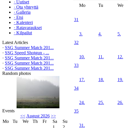
·
Uutiset
Mo
Tu
We
·
Ota yhteyttä
·
Galleria
·
Etsi
31
·
Kalenteri
·
Ratavaraukset
·
Kilpailut
3.
4.
5.
Latest Articles
32
·
SSG Summer Match 201...
·
SSG Speed Shotgun - ...
10.
11.
12.
·
SSG Summer Match 201...
·
SSG Summer Match 201...
33
·
SSG Summer Match 201...
Random photos
17.
18.
19.
34
24.
25.
26.
Events
35
<<
August 2026
>>
Mo
Tu
We
Th
Fr
Sa
Su
31.
1
2