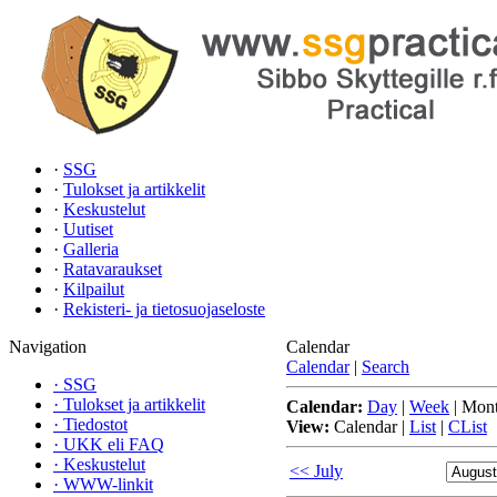
·
SSG
·
Tulokset ja artikkelit
·
Keskustelut
·
Uutiset
·
Galleria
·
Ratavaraukset
·
Kilpailut
·
Rekisteri- ja tietosuojaseloste
Navigation
Calendar
Calendar
|
Search
·
SSG
·
Tulokset ja artikkelit
Calendar:
Day
|
Week
|
Mon
·
Tiedostot
View:
Calendar
|
List
|
CList
·
UKK eli FAQ
·
Keskustelut
<< July
·
WWW-linkit