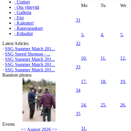
·
Uutiset
Mo
Tu
We
·
Ota yhteyttä
·
Galleria
·
Etsi
31
·
Kalenteri
·
Ratavaraukset
·
Kilpailut
3.
4.
5.
Latest Articles
32
·
SSG Summer Match 201...
·
SSG Speed Shotgun - ...
10.
11.
12.
·
SSG Summer Match 201...
·
SSG Summer Match 201...
33
·
SSG Summer Match 201...
Random photos
17.
18.
19.
34
24.
25.
26.
35
Events
31.
<<
August 2026
>>