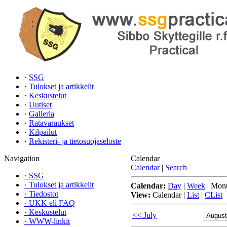
·
SSG
·
Tulokset ja artikkelit
·
Keskustelut
·
Uutiset
·
Galleria
·
Ratavaraukset
·
Kilpailut
·
Rekisteri- ja tietosuojaseloste
Navigation
Calendar
Calendar
|
Search
·
SSG
·
Tulokset ja artikkelit
Calendar:
Day
|
Week
|
Mon
·
Tiedostot
View:
Calendar
|
List
|
CList
·
UKK eli FAQ
·
Keskustelut
<< July
·
WWW-linkit