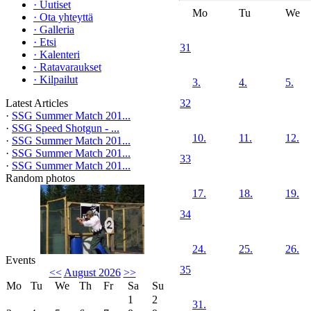
·
Uutiset
Mo
Tu
We
·
Ota yhteyttä
·
Galleria
·
Etsi
31
·
Kalenteri
·
Ratavaraukset
·
Kilpailut
3.
4.
5.
Latest Articles
32
·
SSG Summer Match 201...
·
SSG Speed Shotgun - ...
10.
11.
12.
·
SSG Summer Match 201...
·
SSG Summer Match 201...
33
·
SSG Summer Match 201...
Random photos
17.
18.
19.
34
24.
25.
26.
Events
35
<<
August 2026
>>
Mo
Tu
We
Th
Fr
Sa
Su
1
2
31.