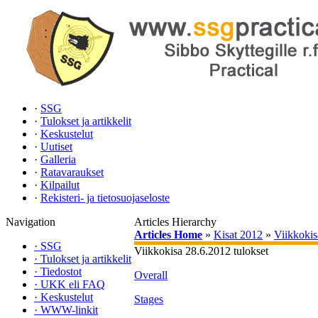
·
SSG
·
Tulokset ja artikkelit
·
Keskustelut
·
Uutiset
·
Galleria
·
Ratavaraukset
·
Kilpailut
·
Rekisteri- ja tietosuojaseloste
Navigation
Articles Hierarchy
Articles Home
»
Kisat 2012
»
Viikkokis
·
SSG
Viikkokisa 28.6.2012 tulokset
·
Tulokset ja artikkelit
·
Tiedostot
Overall
·
UKK eli FAQ
·
Keskustelut
Stages
·
WWW-linkit