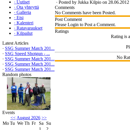
·
Uutiset
·
Posted by
Jukka Kilpio
on 28.06.2012 
·
Ota yhteyttä
Comments
·
Galleria
No Comments have been Posted.
·
Etsi
Post Comment
·
Kalenteri
Please Login to Post a Comment.
·
Ratavaraukset
Ratings
·
Kilpailut
Rating is 
Latest Articles
P
·
SSG Summer Match 201...
·
SSG Speed Shotgun - ...
No Rat
·
SSG Summer Match 201...
·
SSG Summer Match 201...
·
SSG Summer Match 201...
Random photos
Events
<<
August 2026
>>
Mo
Tu
We
Th
Fr
Sa
Su
1
2